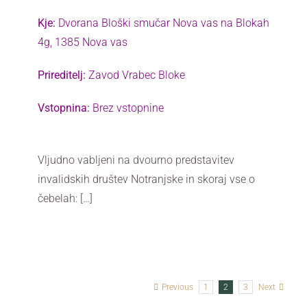
Kje:
Dvorana Bloški smučar Nova vas na Blokah
4g
,
1385 Nova vas
Prireditelj:
Zavod Vrabec Bloke
Vstopnina:
Brez vstopnine
Vljudno vabljeni na dvourno predstavitev
invalidskih društev Notranjske in skoraj vse o
čebelah: […]
Previous
1
2
3
Next