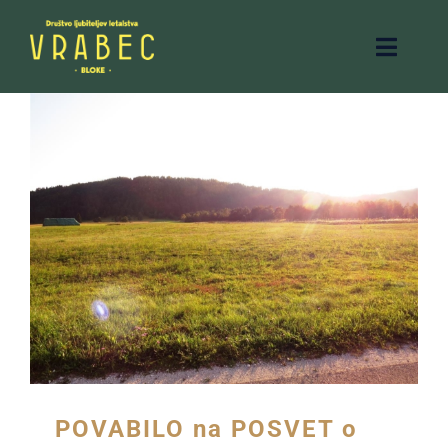
Skip
to
Toggle
content
Naviga
Products
Solutions
Company
Resources
POVABILO na POSVET o