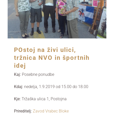
POstoj na živi ulici,
tržnica NVO in športnih
idej
Kaj:
Posebne ponudbe
Kdaj:
nedelja, 1.9.2019 od 15.00
do 18.00
Kje:
Tržaška ulica 1
,
Postojna
Prireditelj:
Zavod Vrabec Bloke