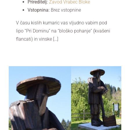
Prireditelj:
Zavod Vrabec Bloke
Vstopnina:
Brez vstopnine
V času kislih kumaric vas vljudno vabim pod
lipo “Pri Dominu” na “bloško pohanje” (kvašeni
flancati) in vinske […]