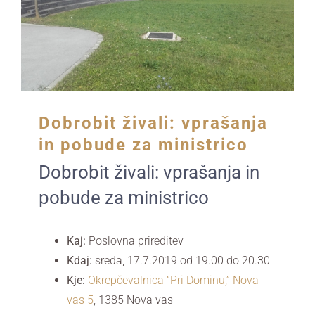
Dobrobit živali: vprašanja
in pobude za ministrico
Dobrobit živali: vprašanja in
pobude za ministrico
Kaj:
Poslovna prireditev
Kdaj:
sreda, 17.7.2019 od 19.00
do 20.30
Kje:
Okrepčevalnica “Pri Dominu,” Nova
vas 5
,
1385 Nova vas